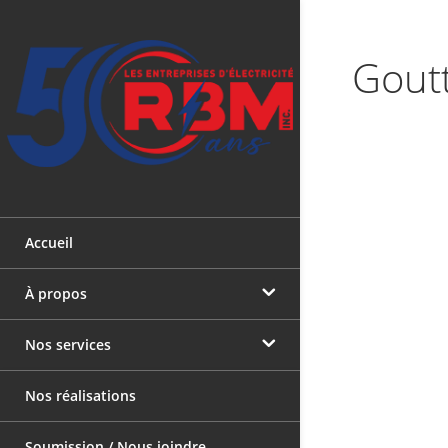
Gout
Accueil
À propos
Nos services
Les entreprises d’électricité R.B.M.
Inc.
Nos réalisations
Électricien en Montérégie
L’équipe
Soumission / Nous joindre