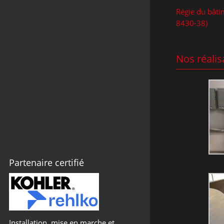
Montérégie
Régie du bât
Électricien domotique en
8430-38)
Montérégie
Bornes de recharge
Nos réalis
Appel de service en Montérégie
Partenaire certifié
Installation, mise en marche et