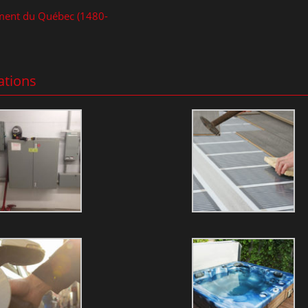
iment du Québec (1480-
ations