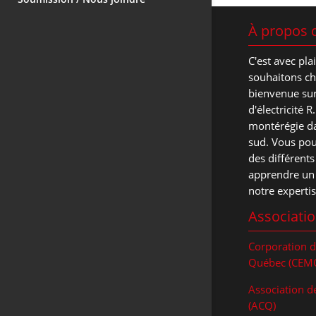
Électricien pour construction
Garanties, assurance
neuve et rénovation en
À propos 
responsabilité et certifications
Montérégie
C'est avec pla
Branchement de chauffage
souhaitons c
électrique, de prise électrique en
bienvenue sur 
Monteregie
d'électricité 
montérégie da
Installation d’éclairage intérieur et
sud. Vous po
extérieur en Montérégie
des différents
apprendre un 
Changement et installation neuve
notre expertis
de panneau électrique en
Associatio
Montérégie
Corporation d
Installation de plancher chauffant
Québec (CEM
électrique en Montérégie
Association d
Branchement de piscine et spa en
(ACQ)