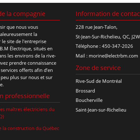
de la compagnie
Information de contac
isir que nous vous
228 rue Jean-Talon,
haleureusement la
St-Jean-Sur-Richelieu, QC, J2W
le site de l'entreprise
Téléphone :
450-347-2026
R.B.M Électrique, situés en
Mail :
morine@electrbm.com
ns les environs de la rive-
uvez prendre connaissance
Zone de service
 services offerts afin d’en
peu plus sur nous et sur
Rive-Sud de Montréal
e.
Brossard
n professionnelle
Boucherville
es maîtres électriciens du
Saint-Jean-sur-Richelieu
Q)
e la construction du Québec