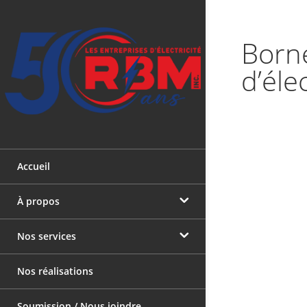
Borne
d’éle
Accueil
À propos
Nos services
Les entreprises d’électricité R.B.M.
Inc.
Nos réalisations
Électricien en Montérégie
L’équipe
Soumission / Nous joindre