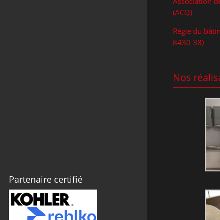
Association d
Montérégie
(ACQ)
Électricien domotique en
Régie du bât
Montérégie
8430-38)
Bornes de recharge
Appel de service en Montérégie
Nos réalis
Partenaire certifié