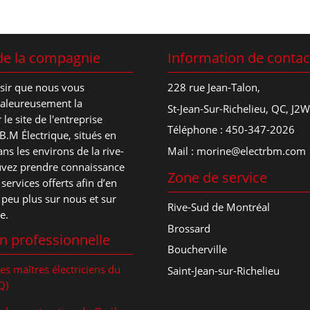
de la compagnie
Information de contac
isir que nous vous
228 rue Jean-Talon,
haleureusement la
St-Jean-Sur-Richelieu, QC, J2W
le site de l'entreprise
Téléphone :
450-347-2026
R.B.M Électrique, situés en
Mail :
morine@electrbm.com
ns les environs de la rive-
uvez prendre connaissance
Zone de service
 services offerts afin d’en
peu plus sur nous et sur
Rive-Sud de Montréal
e.
Brossard
n professionnelle
Boucherville
es maîtres électriciens du
Saint-Jean-sur-Richelieu
Q)