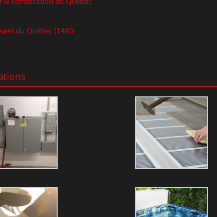
e la construction du Québec
iment du Québec (1480-
ations